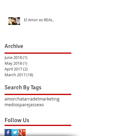
El Amor es REAL.
Archive
June 2018
(1)
1 post
May 2018
(1)
1 post
April 2017
(2)
2 posts
March 2017
(18)
18 posts
Search By Tags
amor
chatarra
del
marketing
medios
parejas
sexo
Follow Us