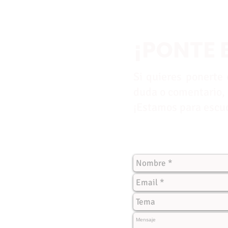
¡PONTE 
Si quieres ponerte 
duda o comentario, 
¡Estamos para escu